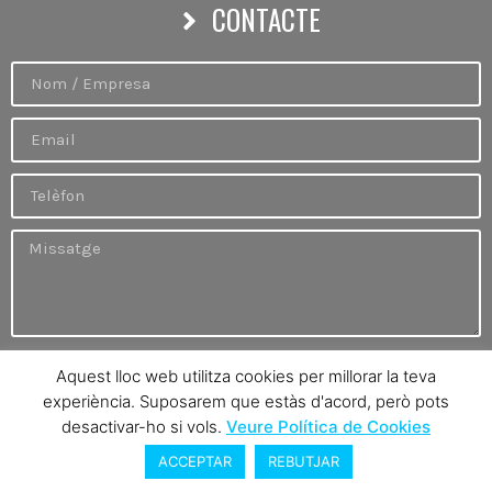
CONTACTE
He llegit i accepto la
Política de Privacitat
Aquest lloc web utilitza cookies per millorar la teva
He llegit i accepto l'
Avís Legal i Cookies
experiència. Suposarem que estàs d'acord, però pots
desactivar-ho si vols.
Veure Política de Cookies
Enviar
ACCEPTAR
REBUTJAR